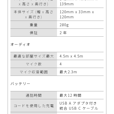
x 高さ x 奥行き)
139mm
本体サイズ (幅 x 高さ
120mm x 33mm x
x 奥行き)
120mm
重量
280g
保証
2 年
オーディオ
最適な部屋サイズ最大
4.5m x 4.5m
マイク数
4
マイク収音範囲
最大2.3m
バッテリー
通話時間
最大12 時間
USB A アダプタ付き
コードを使用した充電
統合 USB C ケーブル